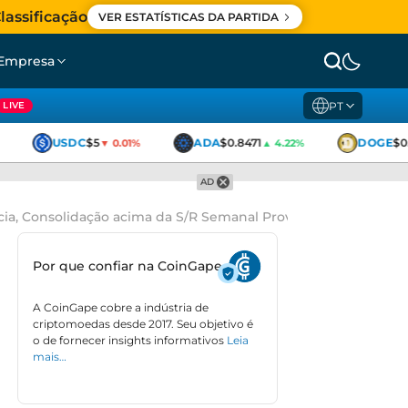
lassificação
VER ESTATÍSTICAS DA PARTIDA
Empresa
PT
LIVE
USDC
$5
ADA
$0.8471
DOGE
$0.
▼ 0.01%
▲ 4.22%
AD
cia, Consolidação acima da S/R Semanal Provável
Por que confiar na CoinGape
A CoinGape cobre a indústria de
criptomoedas desde 2017. Seu objetivo é
o de fornecer insights informativos
Leia
mais…