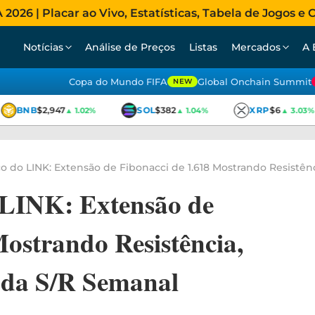
026 | Placar ao Vivo, Estatísticas, Tabela de Jogos e C
Notícias
Análise de Preços
Listas
Mercados
A 
Copa do Mundo FIFA
Global Onchain Summit
NEW
BNB
$2,947
SOL
$382
XRP
$6
▲ 1.02%
▲ 1.04%
▲ 3.03%
ço do LINK: Extensão de Fibonacci de 1.618 Mostrando Resistên
 LINK: Extensão de
Mostrando Resistência,
 da S/R Semanal