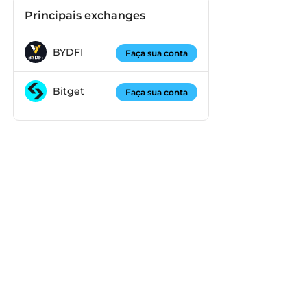
Principais exchanges
BYDFI
Faça sua conta
Bitget
Faça sua conta