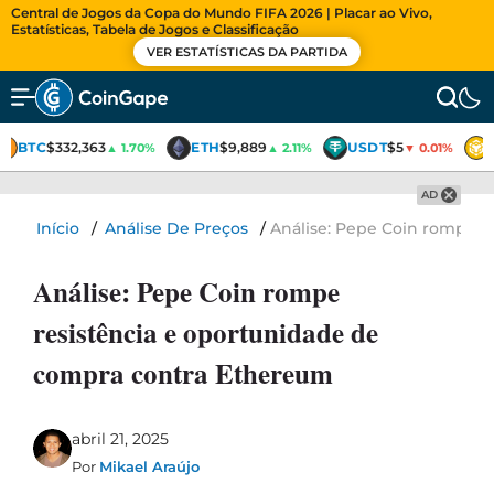
Central de Jogos da Copa do Mundo FIFA 2026 | Placar ao Vivo,
Estatísticas, Tabela de Jogos e Classificação
VER ESTATÍSTICAS DA PARTIDA
BTC
$332,363
ETH
$9,889
USDT
$5
▲ 1.70%
▲ 2.11%
▼ 0.01%
AD
Início
/
Análise De Preços
/
Análise: Pepe Coin rompe r
Análise: Pepe Coin rompe
resistência e oportunidade de
compra contra Ethereum
abril 21, 2025
Por
Mikael Araújo