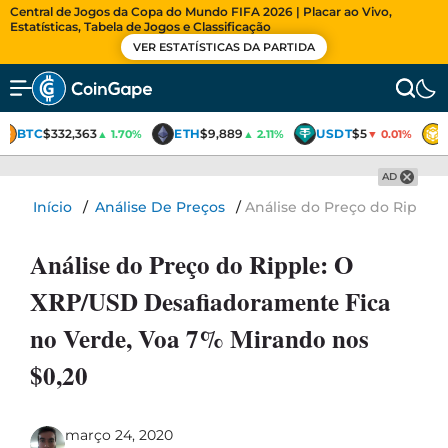
Central de Jogos da Copa do Mundo FIFA 2026 | Placar ao Vivo,
Estatísticas, Tabela de Jogos e Classificação
VER ESTATÍSTICAS DA PARTIDA
BTC
$332,363
ETH
$9,889
USDT
$5
▲ 1.70%
▲ 2.11%
▼ 0.01%
AD
Início
/
Análise De Preços
/
Análise do Preço do Ripple
Análise do Preço do Ripple: O
XRP/USD Desafiadoramente Fica
no Verde, Voa 7% Mirando nos
$0,20
março 24, 2020