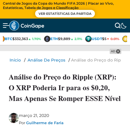
Central de Jogos da Copa do Mundo FIFA 2026 | Placar ao Vivo,
Estatísticas, Tabela de Jogos e Classificação
VER ESTATÍSTICAS DA PARTIDA
BTC
$332,363
ETH
$9,889
USDT
$5
▲ 1.70%
▲ 2.11%
▼ 0.01%
AD
Início
/
Análise De Preços
/
Análise do Preço do Ripple 
Análise do Preço do Ripple (XRP):
O XRP Poderia Ir para os $0,20,
Mas Apenas Se Romper ESSE Nível
março 21, 2020
Por
Guilherme de Faria