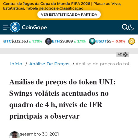
Central de Jogos da Copa do Mundo FIFA 2026 | Placar ao Vivo,
Estatísticas, Tabela de Jogos e Classificação
VER ESTATÍSTICAS DA PARTIDA
BTC
$332,363
ETH
$9,889
USDT
$5
B
▲ 1.70%
▲ 2.11%
▼ 0.01%
AD
Início
/
Análise De Preços
/
Análise de preços do token 
Análise de preços do token UNI:
Swings voláteis acentuados no
quadro de 4 h, níveis de IFR
principais a observar
setembro 30, 2021