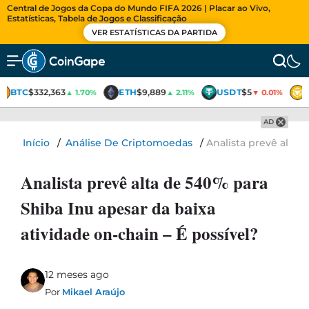
Central de Jogos da Copa do Mundo FIFA 2026 | Placar ao Vivo,
Estatísticas, Tabela de Jogos e Classificação
VER ESTATÍSTICAS DA PARTIDA
BTC
$332,363
ETH
$9,889
USDT
$5
▲ 1.70%
▲ 2.11%
▼ 0.01%
AD
Início
/
Análise De Criptomoedas
/
Analista prevê alta 
Analista prevê alta de 540% para
Shiba Inu apesar da baixa
atividade on-chain – É possível?
12 meses ago
Por
Mikael Araújo