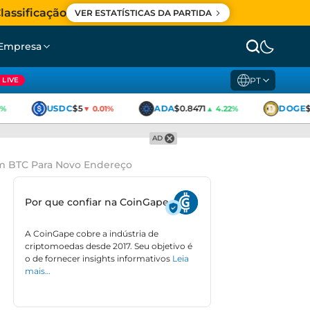
lassificação
VER ESTATÍSTICAS DA PARTIDA
Empresa
PT
LIVE
USDC
$5
ADA
$0.8471
DOGE
$
%
▼ 0.01%
▲ 4.22%
AD
em BTC Para Novo Endereço
Por que confiar na CoinGape
A CoinGape cobre a indústria de
criptomoedas desde 2017. Seu objetivo é
o de fornecer insights informativos
Leia
mais…