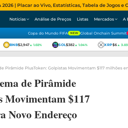
026 | Placar ao Vivo, Estatísticas, Tabela de Jogos e C
Notícias
Análise de Preços
Listas
Mercados
A 
Copa do Mundo FIFA
Global Onchain Summit
NEW
BNB
$2,947
SOL
$382
XRP
$6
▲ 1.02%
▲ 1.04%
▲ 3.03
de Pirâmide PlusToken: Golpistas Movimentam $117 milhões 
uema de Pirâmide
as Movimentam $117
a Novo Endereço