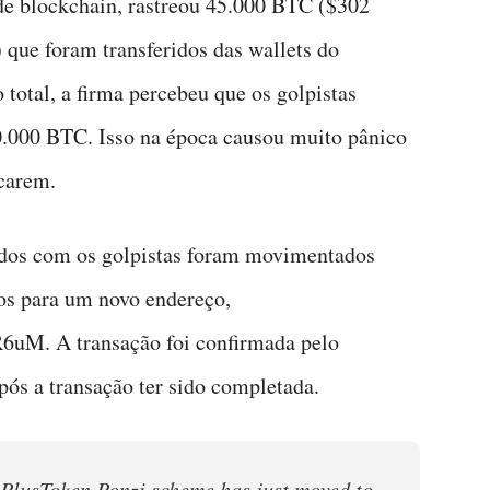
de blockchain, rastreou 45.000 BTC ($302
que foram transferidos das wallets do
 total, a firma percebeu que os golpistas
0.000 BTC. Isso na época causou muito pânico
carem.
dos com os golpistas foram movimentados
s para um novo endereço,
. A transação foi confirmada pelo
ós a transação ter sido completada.
 PlusToken Ponzi scheme has just moved to