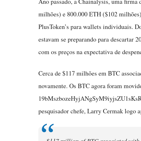
Ano passado, a Chainalysis, uma firma 
milhões) e 800.000 ETH ($102 milhões) 
PlusToken’s para wallets individuais. Do
estavam se preparando para descartar 2
com os preços na expectativa de despen
Cerca de $117 milhões em BTC associa
novamente. Os BTC agora foram movido
19bMszbozeHyjANgSyM9iyjsZU1sKsR6uM
pesquisador chefe, Larry Cermak logo ap
$117 million of BTC associated with