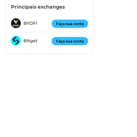
Principais exchanges
BYDFI
Faça sua conta
Bitget
Faça sua conta