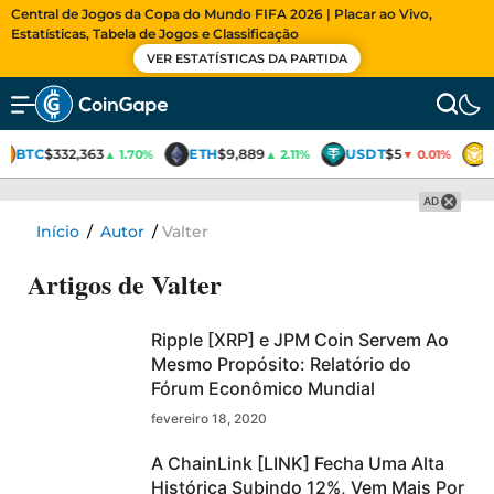
Central de Jogos da Copa do Mundo FIFA 2026 | Placar ao Vivo,
Estatísticas, Tabela de Jogos e Classificação
VER ESTATÍSTICAS DA PARTIDA
BTC
$332,363
ETH
$9,889
USDT
$5
▲ 1.70%
▲ 2.11%
▼ 0.01%
AD
Início
/
Autor
/
Valter
Artigos de
Valter
Ripple [XRP] e JPM Coin Servem Ao
Mesmo Propósito: Relatório do
Fórum Econômico Mundial
fevereiro 18, 2020
A ChainLink [LINK] Fecha Uma Alta
Histórica Subindo 12%, Vem Mais Por