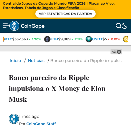
Central de Jogos da Copa do Mundo FIFA 2026 | Placar ao Vivo,
Estatísticas, Tabela de Jogos e Classificação
VER ESTATÍSTICAS DA PARTIDA
BTC
$332,363
ETH
$9,889
USDT
$5
▲ 1.70%
▲ 2.11%
▼ 0.01%
AD
Início
/
Notícias
/
Banco parceiro da Ripple impulsiona
Banco parceiro da Ripple
impulsiona o X Money de Elon
Musk
1 mês ago
Por
CoinGape Staff