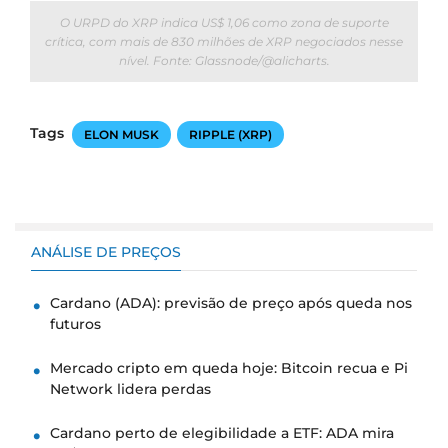
O URPD do XRP indica US$ 1,06 como zona de suporte
crítica, com mais de 830 milhões de XRP negociados nesse
nível. Fonte: Glassnode/@alicharts.
Tags
ELON MUSK
RIPPLE (XRP)
ANÁLISE DE PREÇOS
Cardano (ADA): previsão de preço após queda nos
futuros
Mercado cripto em queda hoje: Bitcoin recua e Pi
Network lidera perdas
Cardano perto de elegibilidade a ETF: ADA mira