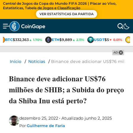
Central de Jogos da Copa do Mundo FIFA 2026 | Placar ao Vivo,
Estatísticas, Tabela de Jogos e Classificação
VER ESTATÍSTICAS DA PARTIDA
BTC
$332,363
ETH
$9,889
USDT
$5
▲ 1.70%
▲ 2.11%
▼ 0.01%
AD
Início
/
Notícias
/
Binance deve adicionar US$76 milhões
Binance deve adicionar US$76
milhões de SHIB; a Subida do preço
da Shiba Inu está perto?
dezembro 25, 2022
Atualizado junho 2, 2025
Por
Guilherme de Faria