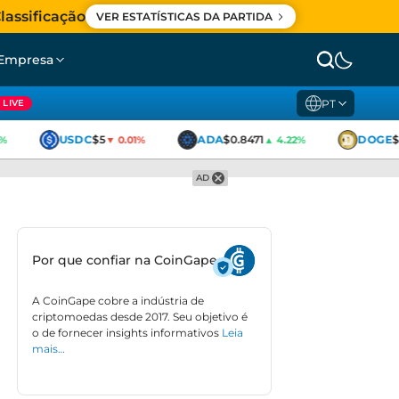
lassificação
VER ESTATÍSTICAS DA PARTIDA
Empresa
PT
LIVE
USDC
$5
ADA
$0.8471
DOGE
$0
▼ 0.01%
▲ 4.22%
AD
Por que confiar na CoinGape
A CoinGape cobre a indústria de
criptomoedas desde 2017. Seu objetivo é
o de fornecer insights informativos
Leia
mais…