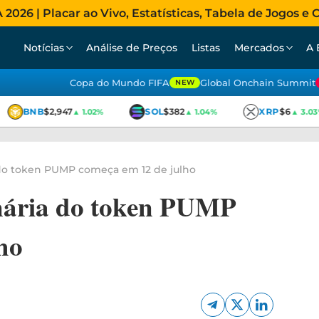
026 | Placar ao Vivo, Estatísticas, Tabela de Jogos e C
Notícias
Análise de Preços
Listas
Mercados
A 
Copa do Mundo FIFA
Global Onchain Summit
NEW
BNB
$2,947
SOL
$382
XRP
$6
▲ 1.02%
▲ 1.04%
▲ 3.03%
 do token PUMP começa em 12 de julho
onária do token PUMP
ho