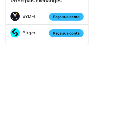
Principais exchanges
BYDFI
Faça sua conta
Bitget
Faça sua conta