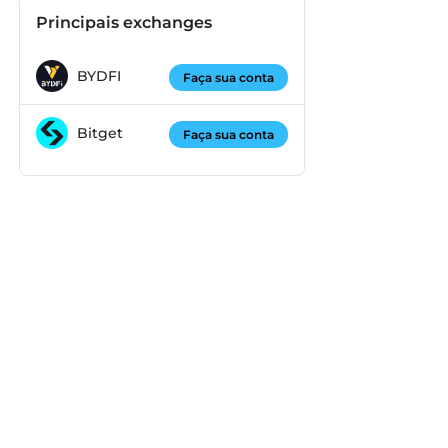
Principais exchanges
BYDFI
Faça sua conta
Bitget
Faça sua conta