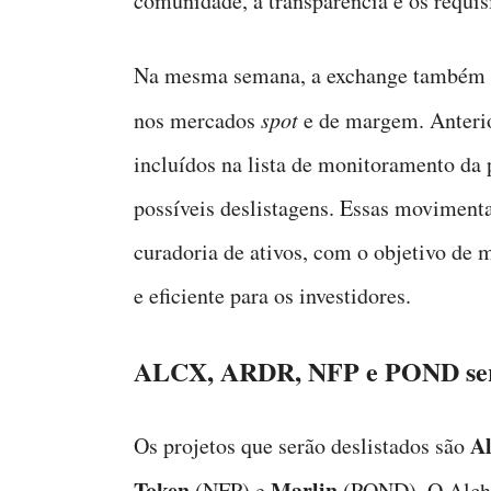
comunidade, a transparência e os requisi
Na mesma semana, a exchange também a
nos mercados
spot
e de margem. Anterio
incluídos na lista de monitoramento d
possíveis deslistagens. Essas moviment
curadoria de ativos, com o objetivo de
e eficiente para os investidores.
ALCX, ARDR, NFP e POND serã
A
Os projetos que serão deslistados são
Token
Marlin
(NFP) e
(POND). O Alch