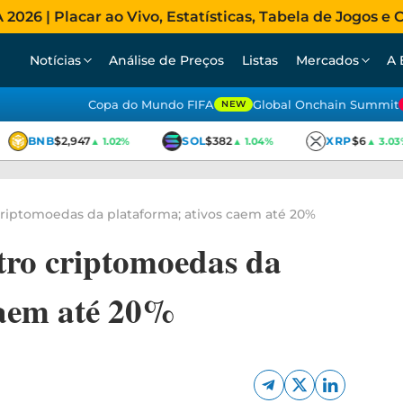
026 | Placar ao Vivo, Estatísticas, Tabela de Jogos e C
Notícias
Análise de Preços
Listas
Mercados
A 
Copa do Mundo FIFA
Global Onchain Summit
NEW
BNB
$2,947
SOL
$382
XRP
$6
▲ 1.02%
▲ 1.04%
▲ 3.03%
riptomoedas da plataforma; ativos caem até 20%
tro criptomoedas da
caem até 20%