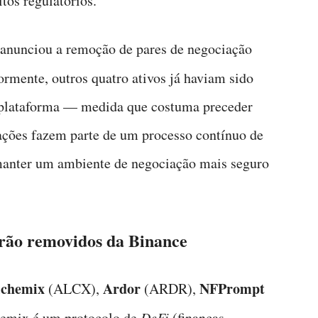
tos regulatórios.
nunciou a remoção de pares de negociação
rmente, outros quatro ativos já haviam sido
a plataforma — medida que costuma preceder
ações fazem parte de um processo contínuo de
 manter um ambiente de negociação mais seguro
o removidos da Binance
lchemix
Ardor
NFPrompt
(ALCX),
(ARDR),
emix é um protocolo de
DeFi
(finanças