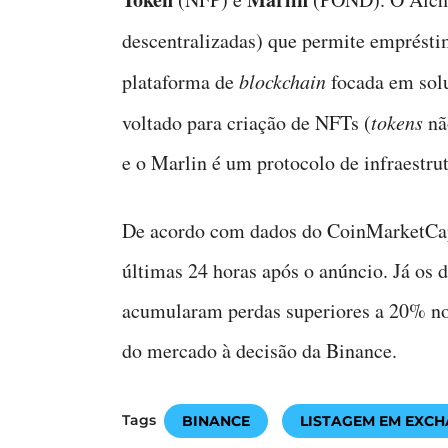
descentralizadas) que permite emprést
plataforma de
blockchain
focada em sol
voltado para criação de NFTs (
tokens
não
e o Marlin é um protocolo de infraestrut
De acordo com dados do CoinMarketCap
últimas 24 horas após o anúncio. Já 
acumularam perdas superiores a 20% no
do mercado à decisão da Binance.
Tags
BINANCE
LISTAGEM EM EXC