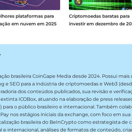
lhores plataformas para
Criptomoedas baratas para
ação em nuvem em 2025
investir em dezembro de 2
ização brasileira CoinGape Media desde 2024. Possui mais
g e SEO para a indústria de criptomoedas e Web3 (desde 
radoria dos conteúdos publicados, sua revisão e verific
 extinta ICOBox, atuando na elaboração de press release
) para o público brasileiro e internacional. Também col
tPay nos estágios iniciais da exchange, com foco em sua
calização brasileira do BeInCrypto como estrategista de
cal e internacional, análises de formatos de conteúdo, cr