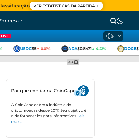
lassificação
VER ESTATÍSTICAS DA PARTIDA
Empresa
PT
LIVE
USDC
$5
ADA
$0.8471
DOGE
$0
▼ 0.01%
▲ 4.22%
AD
Por que confiar na CoinGape
A CoinGape cobre a indústria de
criptomoedas desde 2017. Seu objetivo é
o de fornecer insights informativos
Leia
mais…