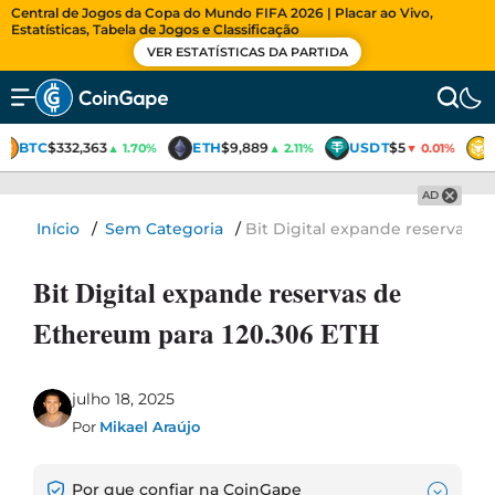
Central de Jogos da Copa do Mundo FIFA 2026 | Placar ao Vivo,
Estatísticas, Tabela de Jogos e Classificação
VER ESTATÍSTICAS DA PARTIDA
BTC
$332,363
ETH
$9,889
USDT
$5
▲ 1.70%
▲ 2.11%
▼ 0.01%
AD
Início
/
Sem Categoria
/
Bit Digital expande reservas d
Bit Digital expande reservas de
Ethereum para 120.306 ETH
julho 18, 2025
Por
Mikael Araújo
Por que confiar na CoinGape