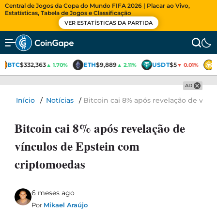
Central de Jogos da Copa do Mundo FIFA 2026 | Placar ao Vivo,
Estatísticas, Tabela de Jogos e Classificação
VER ESTATÍSTICAS DA PARTIDA
BTC
$332,363
ETH
$9,889
USDT
$5
▲ 1.70%
▲ 2.11%
▼ 0.01%
AD
Início
/
Notícias
/
Bitcoin cai 8% após revelação de vín
Bitcoin cai 8% após revelação de
vínculos de Epstein com
criptomoedas
6 meses ago
Por
Mikael Araújo