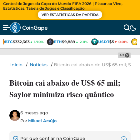
Central de Jogos da Copa do Mundo FIFA 2026 | Placar ao Vivo,
Estatísticas, Tabela de Jogos e Classificação
VER ESTATÍSTICAS DA PARTIDA
BTC
$332,363
ETH
$9,889
USDT
$5
▲ 1.70%
▲ 2.11%
▼ 0.01%
AD
Início
/
Notícias
/
Bitcoin cai abaixo de US$ 65 mil; Sayl
Bitcoin cai abaixo de US$ 65 mil;
Saylor minimiza risco quântico
6 meses ago
Por
Mikael Araújo
Por que confiar na CoinGape