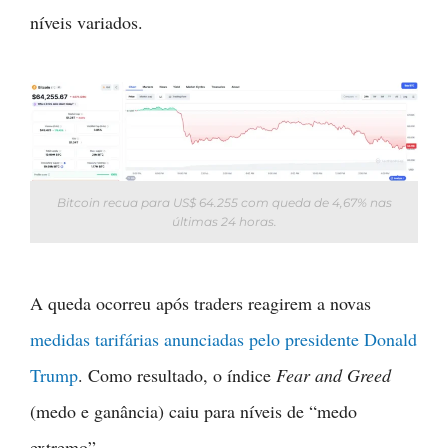
níveis variados.
Bitcoin recua para US$ 64.255 com queda de 4,67% nas
últimas 24 horas.
A queda ocorreu após traders reagirem a novas
medidas tarifárias anunciadas pelo presidente Donald
Trump
. Como resultado, o índice
Fear and Greed
(medo e ganância) caiu para níveis de “medo
extremo”.