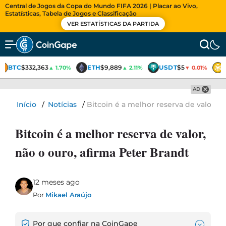
Central de Jogos da Copa do Mundo FIFA 2026 | Placar ao Vivo,
Estatísticas, Tabela de Jogos e Classificação
VER ESTATÍSTICAS DA PARTIDA
BTC
$332,363
ETH
$9,889
USDT
$5
▲ 1.70%
▲ 2.11%
▼ 0.01%
AD
Início
/
Notícias
/
Bitcoin é a melhor reserva de valor, n
Bitcoin é a melhor reserva de valor,
não o ouro, afirma Peter Brandt
12 meses ago
Por
Mikael Araújo
Por que confiar na CoinGape