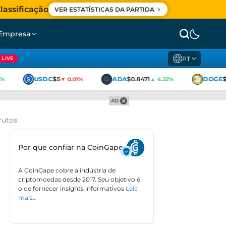
lassificação
VER ESTATÍSTICAS DA PARTIDA
Empresa
PT
LIVE
USDC
$5
ADA
$0.8471
DOGE
$0
▼ 0.01%
▲ 4.22%
AD
rutos
Por que confiar na CoinGape
A CoinGape cobre a indústria de
criptomoedas desde 2017. Seu objetivo é
o de fornecer insights informativos
Leia
mais…