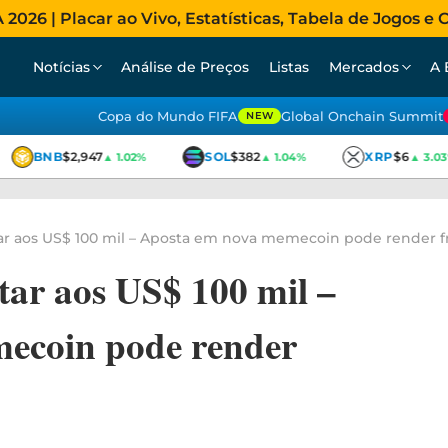
026 | Placar ao Vivo, Estatísticas, Tabela de Jogos e C
Notícias
Análise de Preços
Listas
Mercados
A 
Copa do Mundo FIFA
Global Onchain Summit
NEW
BNB
$2,947
SOL
$382
XRP
$6
▲ 1.02%
▲ 1.04%
▲ 3.03%
ltar aos US$ 100 mil – Aposta em nova memecoin pode render f
ltar aos US$ 100 mil –
ecoin pode render