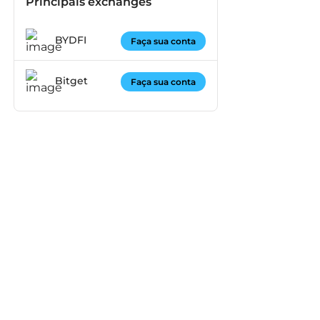
Principais exchanges
BYDFI
Faça sua conta
Bitget
Faça sua conta