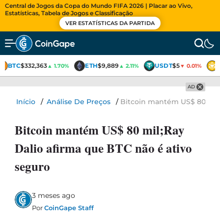
Central de Jogos da Copa do Mundo FIFA 2026 | Placar ao Vivo,
Estatísticas, Tabela de Jogos e Classificação
VER ESTATÍSTICAS DA PARTIDA
BTC
$332,363
ETH
$9,889
USDT
$5
▲ 1.70%
▲ 2.11%
▼ 0.01%
AD
Início
/
Análise De Preços
/
Bitcoin mantém US$ 80 mil;
Bitcoin mantém US$ 80 mil;Ray
Dalio afirma que BTC não é ativo
seguro
3 meses ago
Por
CoinGape Staff