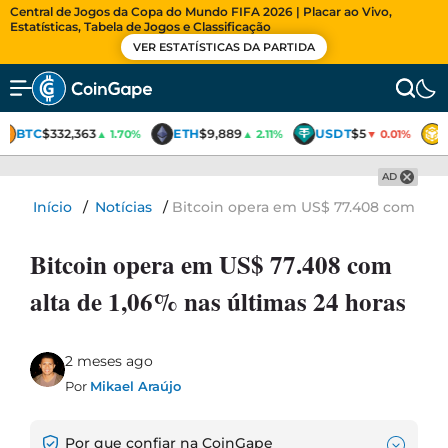
Central de Jogos da Copa do Mundo FIFA 2026 | Placar ao Vivo,
Estatísticas, Tabela de Jogos e Classificação
VER ESTATÍSTICAS DA PARTIDA
BTC
$332,363
ETH
$9,889
USDT
$5
▲ 1.70%
▲ 2.11%
▼ 0.01%
AD
Início
/
Notícias
/
Bitcoin opera em US$ 77.408 com alta 
Bitcoin opera em US$ 77.408 com
alta de 1,06% nas últimas 24 horas
2 meses ago
Por
Mikael Araújo
Por que confiar na CoinGape