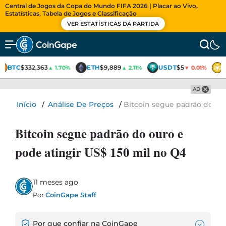
Central de Jogos da Copa do Mundo FIFA 2026 | Placar ao Vivo,
Estatísticas, Tabela de Jogos e Classificação
VER ESTATÍSTICAS DA PARTIDA
BTC
$332,363
ETH
$9,889
USDT
$5
▲ 1.70%
▲ 2.11%
▼ 0.01%
AD
Início
/
Análise De Preços
/
Bitcoin segue padrão do our
Bitcoin segue padrão do ouro e
pode atingir US$ 150 mil no Q4
11 meses ago
Por
CoinGape Staff
Por que confiar na CoinGape