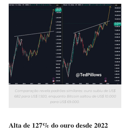
Comparação revela padrões similares: ouro subiu de US$
682 para US$ 1.920, enquanto Bitcoin saltou de US$ 10.000
para US$ 69.000.
Alta de 127% do ouro desde 2022