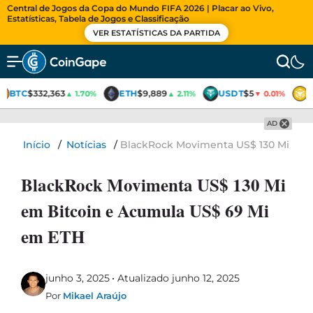
Central de Jogos da Copa do Mundo FIFA 2026 | Placar ao Vivo,
Estatísticas, Tabela de Jogos e Classificação
VER ESTATÍSTICAS DA PARTIDA
BTC
$332,363
ETH
$9,889
USDT
$5
▲ 1.70%
▲ 2.11%
▼ 0.01%
AD
Início
/
Notícias
/
BlackRock Movimenta US$ 130 Mi em 
BlackRock Movimenta US$ 130 Mi
em Bitcoin e Acumula US$ 69 Mi
em ETH
junho 3, 2025
Atualizado junho 12, 2025
Por
Mikael Araújo