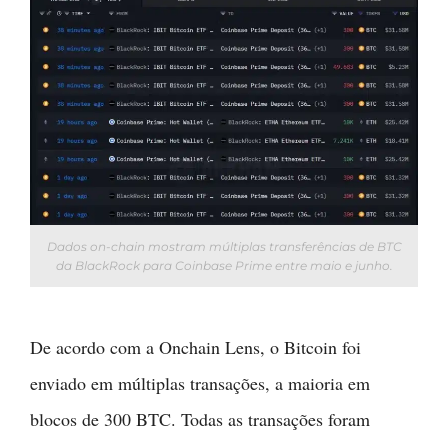
Dados on-chain mostram múltiplas transferências de BTC
da BlackRock para Coinbase Prime entre maio e junho.
De acordo com a Onchain Lens, o Bitcoin foi
enviado em múltiplas transações, a maioria em
blocos de 300 BTC. Todas as transações foram