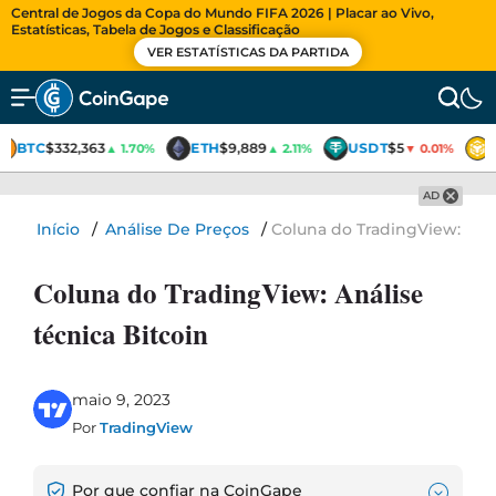
Central de Jogos da Copa do Mundo FIFA 2026 | Placar ao Vivo,
Estatísticas, Tabela de Jogos e Classificação
VER ESTATÍSTICAS DA PARTIDA
BTC
$332,363
ETH
$9,889
USDT
$5
▲ 1.70%
▲ 2.11%
▼ 0.01%
AD
Início
/
Análise De Preços
/
Coluna do TradingView: Anál
Coluna do TradingView: Análise
técnica Bitcoin
maio 9, 2023
Por
TradingView
Por que confiar na CoinGape