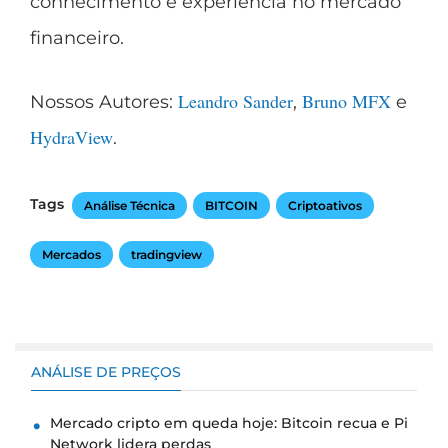
conhecimento e experiência no mercado
financeiro.
Leandro Sander
Bruno MFX
Nossos Autores:
,
e
HydraView
.
Tags
Análise Técnica
BITCOIN
Criptoativos
Mercados
tradingview
ANÁLISE DE PREÇOS
Mercado cripto em queda hoje: Bitcoin recua e Pi
Network lidera perdas