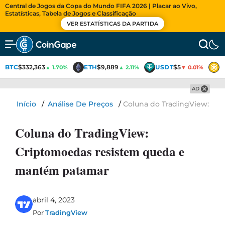
Central de Jogos da Copa do Mundo FIFA 2026 | Placar ao Vivo,
Estatísticas, Tabela de Jogos e Classificação
VER ESTATÍSTICAS DA PARTIDA
BTC
$332,363
ETH
$9,889
USDT
$5
B
▲ 1.70%
▲ 2.11%
▼ 0.01%
AD
Início
/
Análise De Preços
/
Coluna do TradingView: Cr
Coluna do TradingView:
Criptomoedas resistem queda e
mantém patamar
abril 4, 2023
Por
TradingView