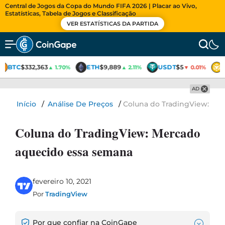
Central de Jogos da Copa do Mundo FIFA 2026 | Placar ao Vivo,
Estatísticas, Tabela de Jogos e Classificação
VER ESTATÍSTICAS DA PARTIDA
BTC
$332,363
ETH
$9,889
USDT
$5
▲ 1.70%
▲ 2.11%
▼ 0.01%
AD
Início
/
Análise De Preços
/
Coluna do TradingView: Me
Coluna do TradingView: Mercado
aquecido essa semana
fevereiro 10, 2021
Por
TradingView
Por que confiar na CoinGape