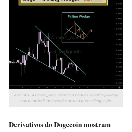
Analista TATrader_Alan identifica padrão de falling wedge
que pode indicar reversão de alta para o Dogecoin.
Derivativos do Dogecoin mostram