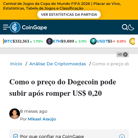
Central de Jogos da Copa do Mundo FIFA 2026 | Placar ao Vivo,
Estatísticas, Tabela de Jogos e Classificação
VER ESTATÍSTICAS DA PARTIDA
BTC
$332,363
ETH
$9,889
USDT
$5
▲ 1.70%
▲ 2.11%
▼ 0.01%
AD
Início
/
Análise De Criptomoedas
/
Como o preço do Do
Como o preço do Dogecoin pode
subir após romper US$ 0,20
8 meses ago
Por
Mikael Araújo
Por que confiar na CoinGape