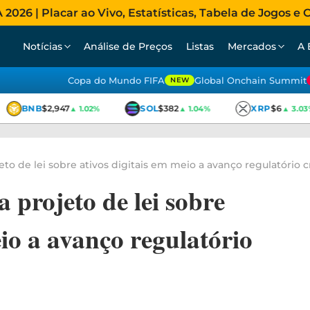
026 | Placar ao Vivo, Estatísticas, Tabela de Jogos e C
Notícias
Análise de Preços
Listas
Mercados
A 
Copa do Mundo FIFA
Global Onchain Summit
NEW
BNB
$2,947
SOL
$382
XRP
$6
▲ 1.02%
▲ 1.04%
▲ 3.03%
jeto de lei sobre ativos digitais em meio a avanço regulatório c
a projeto de lei sobre
eio a avanço regulatório