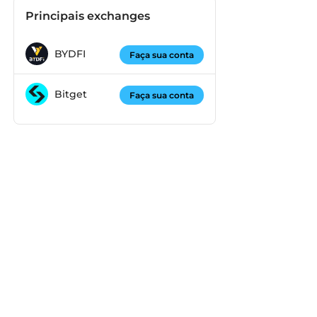
Principais exchanges
BYDFI
Faça sua conta
Bitget
Faça sua conta