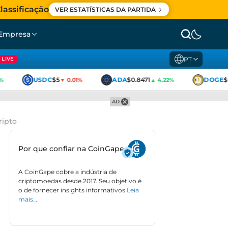
lassificação
VER ESTATÍSTICAS DA PARTIDA
Empresa
PT
LIVE
USDC
$5
ADA
$0.8471
DOGE
$0
▼ 0.01%
▲ 4.22%
AD
ripto
Por que confiar na CoinGape
A CoinGape cobre a indústria de
criptomoedas desde 2017. Seu objetivo é
o de fornecer insights informativos
Leia
mais…