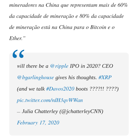
mineradores na China que representam mais de 60%
da capacidade de mineração e 80% da capacidade
de mineração está na China para o Bitcoin e o
Ether.”
@ripple
ill there be a
IPO in 2020? CEO
W
@bgarlinghouse
#XRP
gives his thoughts.
#Davos2020
(and we talk
boots ????!! ????)
pic.twitter.com/rdH3qvWWan
Julia Chatterley (@jchatterleyCNN)
—
February 17, 2020