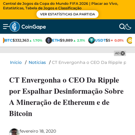
Central de Jogos da Copa do Mundo FIFA 2026 | Placar ao Vivo,
Estatísticas, Tabela de Jogos e Classificação
VER ESTATÍSTICAS DA PARTIDA
BTC
$332,363
ETH
$9,889
USDT
$5
▲ 1.70%
▲ 2.11%
▼ 0.01%
AD
Início
/
Notícias
/
CT Envergonha o CEO Da Ripple por E
CT Envergonha o CEO Da Ripple
por Espalhar Desinformação Sobre
A Mineração de Ethereum e de
Bitcoin
fevereiro 18, 2020