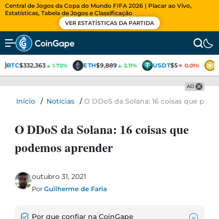
Central de Jogos da Copa do Mundo FIFA 2026 | Placar ao Vivo,
Estatísticas, Tabela de Jogos e Classificação
VER ESTATÍSTICAS DA PARTIDA
BTC
$332,363
ETH
$9,889
USDT
$5
B
▲ 1.70%
▲ 2.11%
▼ 0.01%
AD
Início
/
Notícias
/
O DDoS da Solana: 16 coisas que pod
O DDoS da Solana: 16 coisas que
podemos aprender
outubro 31, 2021
Por
Guilherme de Faria
Por que confiar na CoinGape