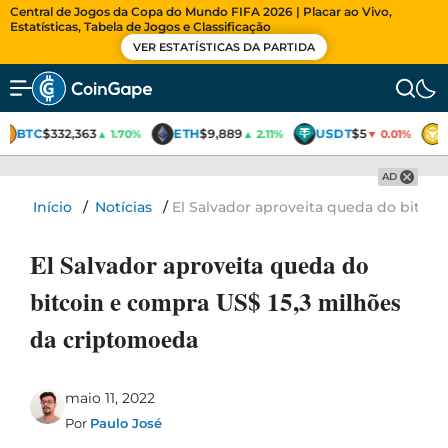
Central de Jogos da Copa do Mundo FIFA 2026 | Placar ao Vivo,
Estatísticas, Tabela de Jogos e Classificação
VER ESTATÍSTICAS DA PARTIDA
BTC
$332,363
ETH
$9,889
USDT
$5
▲ 1.70%
▲ 2.11%
▼ 0.01%
AD
Início
/
Notícias
/
El Salvador aproveita queda do bitco
El Salvador aproveita queda do
bitcoin e compra US$ 15,3 milhões
da criptomoeda
maio 11, 2022
Por
Paulo José