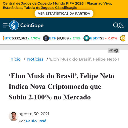
Central de Jogos da Copa do Mundo FIFA 2026 | Placar ao Vivo,
Estatísticas, Tabela de Jogos e Classificação
VER ESTATÍSTICAS DA PARTIDA
BTC
$332,363
ETH
$9,889
USDT
$5
▲ 1.70%
▲ 2.11%
▼ 0.01%
AD
Início
/
Notícias
/
‘Elon Musk do Brasil’, Felipe Neto I
‘Elon Musk do Brasil’, Felipe Neto
Indica Nova Criptomoeda que
Subiu 2.100% no Mercado
agosto 30, 2021
Por
Paulo José