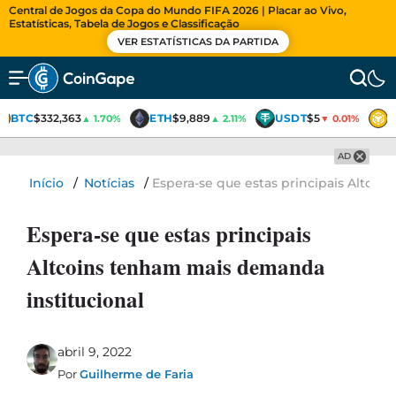
Central de Jogos da Copa do Mundo FIFA 2026 | Placar ao Vivo,
Estatísticas, Tabela de Jogos e Classificação
VER ESTATÍSTICAS DA PARTIDA
BTC
$332,363
ETH
$9,889
USDT
$5
B
▲ 1.70%
▲ 2.11%
▼ 0.01%
AD
Início
/
Notícias
/
Espera-se que estas principais Altco
Espera-se que estas principais
Altcoins tenham mais demanda
institucional
abril 9, 2022
Por
Guilherme de Faria