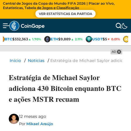
Central de Jogos da Copa do Mundo FIFA 2026 | Placar ao Vivo,
Estatísticas, Tabela de Jogos e Classificação
VER ESTATÍSTICAS DA PARTIDA
BTC
$332,363
ETH
$9,889
USDT
$5
▲ 1.70%
▲ 2.11%
▼ 0.01%
AD
Início
/
Notícias
/
Estratégia de Michael Saylor adicion
Estratégia de Michael Saylor
adiciona 430 Bitcoin enquanto BTC
e ações MSTR recuam
12 meses ago
Por
Mikael Araújo