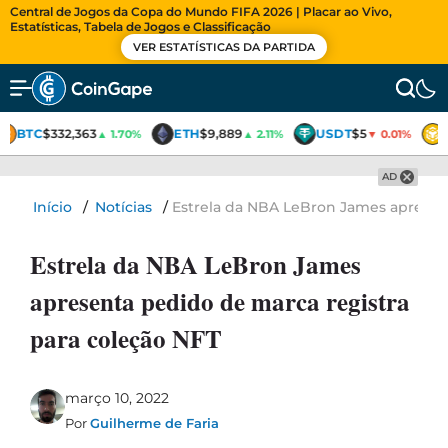
Central de Jogos da Copa do Mundo FIFA 2026 | Placar ao Vivo,
Estatísticas, Tabela de Jogos e Classificação
VER ESTATÍSTICAS DA PARTIDA
BTC
$332,363
ETH
$9,889
USDT
$5
▲ 1.70%
▲ 2.11%
▼ 0.01%
AD
Início
/
Notícias
/
Estrela da NBA LeBron James apresent
Estrela da NBA LeBron James
apresenta pedido de marca registra
para coleção NFT
março 10, 2022
Por
Guilherme de Faria