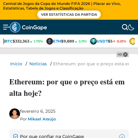
Central de Jogos da Copa do Mundo FIFA 2026 | Placar ao Vivo,
Estatísticas, Tabela de Jogos e Classificação
VER ESTATÍSTICAS DA PARTIDA
BTC
$332,363
ETH
$9,889
USDT
$5
▲ 1.70%
▲ 2.11%
▼ 0.01%
AD
Início
/
Notícias
/
Ethereum: por que o preço está em al
Ethereum: por que o preço está em
alta hoje?
fevereiro 6, 2025
Por
Mikael Araújo
Por que confiar na CoinGape