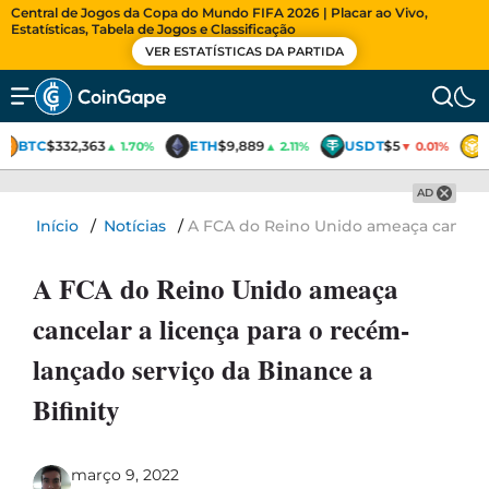
Central de Jogos da Copa do Mundo FIFA 2026 | Placar ao Vivo,
Estatísticas, Tabela de Jogos e Classificação
VER ESTATÍSTICAS DA PARTIDA
BTC
$332,363
ETH
$9,889
USDT
$5
▲ 1.70%
▲ 2.11%
▼ 0.01%
AD
Início
/
Notícias
/
A FCA do Reino Unido ameaça cancelar 
A FCA do Reino Unido ameaça
cancelar a licença para o recém-
lançado serviço da Binance a
Bifinity
março 9, 2022