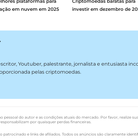
lhores plataformas para
Criptomoedas baratas para
ação em nuvem em 2025
investir em dezembro de 2
critor, Youtuber, palestrante, jornalista e entusiasta in
roporcionada pelas criptomoedas.
o pessoal do autor e as condições atuais do mercado. Por favor, realize su
esponsabilizam por quaisquer perdas financeiras.
 patrocinado e links de afiliados. Todos os anúncios são claramente identi