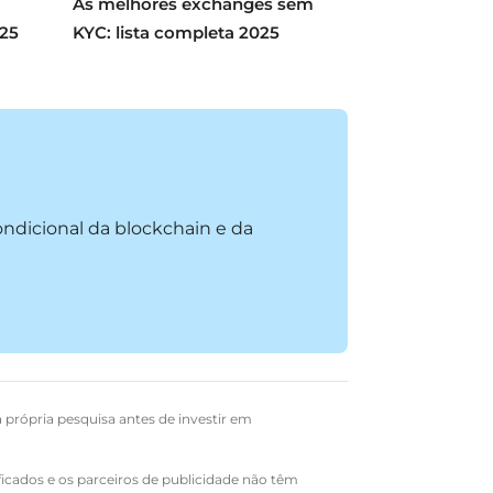
As melhores exchanges sem
025
KYC: lista completa 2025
condicional da blockchain e da
a própria pesquisa antes de investir em
ficados e os parceiros de publicidade não têm