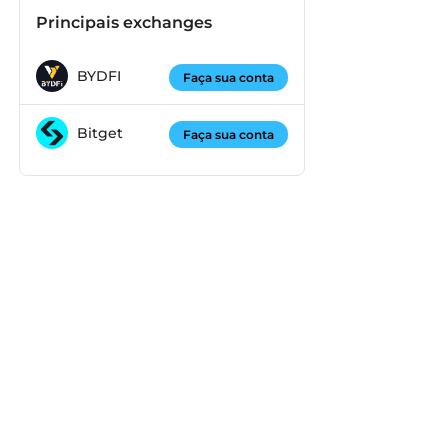
Principais exchanges
BYDFI
Faça sua conta
Bitget
Faça sua conta