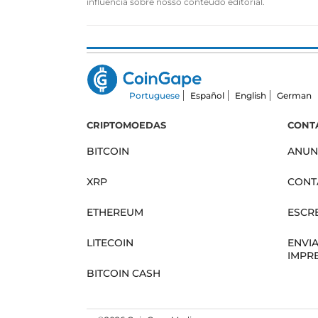
influência sobre nosso conteúdo editorial.
Portuguese
Español
English
German
CRIPTOMOEDAS
CONT
BITCOIN
ANUN
XRP
CONT
ETHEREUM
ESCR
LITECOIN
ENVI
IMPR
BITCOIN CASH