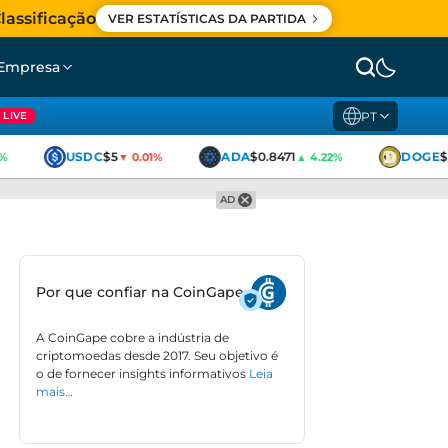
lassificação
VER ESTATÍSTICAS DA PARTIDA
Empresa
PT
LIVE
USDC
$5
ADA
$0.8471
DOGE
$0
▼ 0.01%
▲ 4.22%
AD
Por que confiar na CoinGape
A CoinGape cobre a indústria de
criptomoedas desde 2017. Seu objetivo é
o de fornecer insights informativos
Leia
mais…