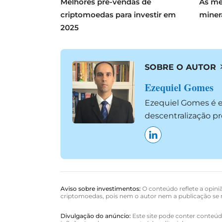
Melhores pré-vendas de
As me
criptomoedas para investir em
miner
2025
SOBRE O AUTOR
Ezequiel Gomes
Ezequiel Gomes é es
descentralização p
Aviso sobre investimentos:
O conteúdo reflete a opiniã
criptomoedas, pois nem o autor nem a publicação se r
Divulgação do anúncio:
Este site pode conter conteúdo