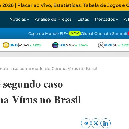
026 | Placar ao Vivo, Estatísticas, Tabela de Jogos e C
Notícias
Análise de Preços
Listas
Mercados
A 
Copa do Mundo FIFA
Global Onchain Summit
NEW
BNB
$2,947
SOL
$382
XRP
$6
▲ 1.02%
▲ 1.04%
▲ 3.03%
ndo caso confirmado de Corona Vírus no Brasil
 segundo caso
a Vírus no Brasil