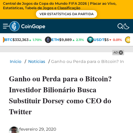
Central de Jogos da Copa do Mundo FIFA 2026 | Placar ao Vivo,
Estatísticas, Tabela de Jogos e Classificação
VER ESTATÍSTICAS DA PARTIDA
BTC
$332,363
ETH
$9,889
USDT
$5
▲ 1.70%
▲ 2.11%
▼ 0.01%
AD
Início
/
Notícias
/
Ganho ou Perda para o Bitcoin? Invest
Ganho ou Perda para o Bitcoin?
Investidor Bilionário Busca
Substituir Dorsey como CEO do
Twitter
fevereiro 29, 2020