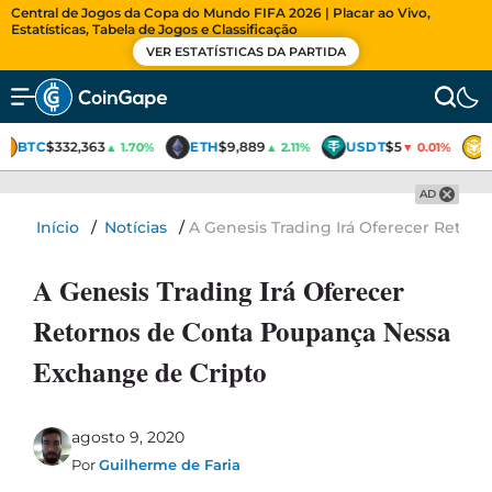
Central de Jogos da Copa do Mundo FIFA 2026 | Placar ao Vivo,
Estatísticas, Tabela de Jogos e Classificação
VER ESTATÍSTICAS DA PARTIDA
BTC
$332,363
ETH
$9,889
USDT
$5
▲ 1.70%
▲ 2.11%
▼ 0.01%
AD
Início
/
Notícias
/
A Genesis Trading Irá Oferecer Reto
A Genesis Trading Irá Oferecer
Retornos de Conta Poupança Nessa
Exchange de Cripto
agosto 9, 2020
Por
Guilherme de Faria