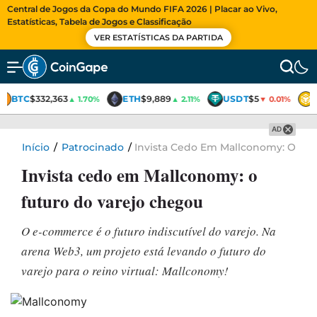
Central de Jogos da Copa do Mundo FIFA 2026 | Placar ao Vivo,
Estatísticas, Tabela de Jogos e Classificação
VER ESTATÍSTICAS DA PARTIDA
BTC
$332,363
ETH
$9,889
USDT
$5
▲ 1.70%
▲ 2.11%
▼ 0.01%
AD
Início
/
Patrocinado
/
Invista Cedo Em Mallconomy: O Fu
Invista cedo em Mallconomy: o
futuro do varejo chegou
O e-commerce é o futuro indiscutível do varejo. Na
arena Web3, um projeto está levando o futuro do
varejo para o reino virtual: Mallconomy!