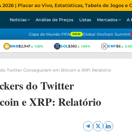
026 | Placar ao Vivo, Estatísticas, Tabela de Jogos e C
Notícias
Análise de Preços
Listas
Mercados
A 
Copa do Mundo FIFA
Global Onchain Summit
NEW
BNB
$2,947
SOL
$382
XRP
$6
▲ 1.02%
▲ 1.04%
▲ 3.03%
 do Twitter Conseguiram em Bitcoin e XRP: Relatório
ckers do Twitter
coin e XRP: Relatório