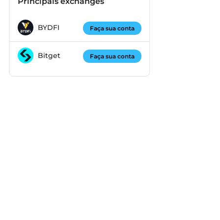
Principais exchanges
BYDFI
Faça sua conta
Bitget
Faça sua conta