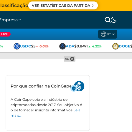
lassificação
VER ESTATÍSTICAS DA PARTIDA
Empresa
PT
LIVE
USDC
$5
ADA
$0.8471
DOGE
$0
▼ 0.01%
▲ 4.22%
AD
Por que confiar na CoinGape
A CoinGape cobre a indústria de
criptomoedas desde 2017. Seu objetivo é
o de fornecer insights informativos
Leia
mais…