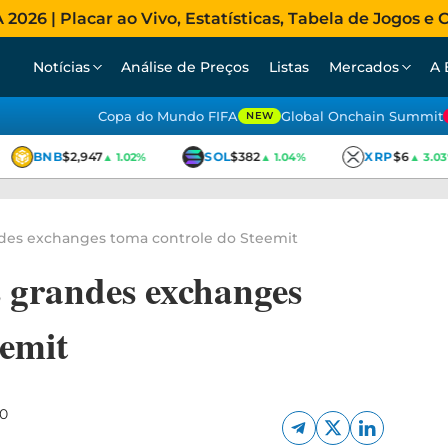
026 | Placar ao Vivo, Estatísticas, Tabela de Jogos e C
Notícias
Análise de Preços
Listas
Mercados
A 
Copa do Mundo FIFA
Global Onchain Summit
NEW
BNB
$2,947
SOL
$382
XRP
$6
▲ 1.02%
▲ 1.04%
▲ 3.03%
andes exchanges toma controle do Steemit
s grandes exchanges
eemit
20