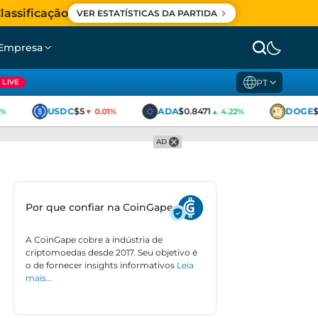
lassificação
VER ESTATÍSTICAS DA PARTIDA
Empresa
PT
LIVE
USDC
$5
ADA
$0.8471
DOGE
$0
▼ 0.01%
▲ 4.22%
AD
Por que confiar na CoinGape
A CoinGape cobre a indústria de
criptomoedas desde 2017. Seu objetivo é
o de fornecer insights informativos
Leia
mais…