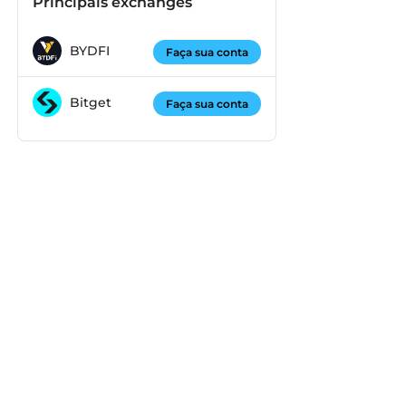
Principais exchanges
BYDFI
Faça sua conta
Bitget
Faça sua conta