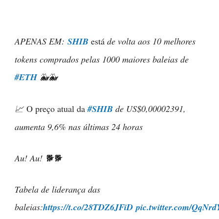
APENAS EM:
SHIB
está
de volta aos 10 melhores
tokens comprados pelas 1000 maiores baleias de
#ETH
🐳🐳
📈
O preço atual da
#SHIB
de US$0,00002391,
aumenta 9,6% nas últimas 24 horas
Au! Au!
🐕🐕
Tabela de liderança das
baleias:
https://t.co/28TDZ6JFiD
pic.twitter.com/QqNr