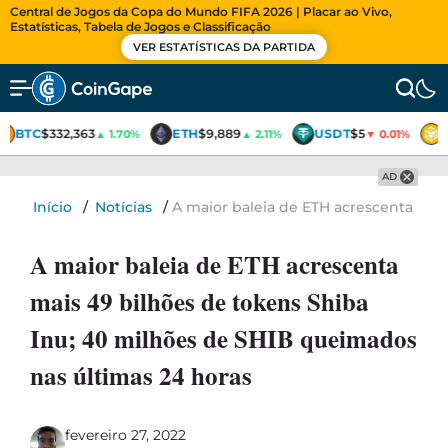
Central de Jogos da Copa do Mundo FIFA 2026 | Placar ao Vivo,
Estatísticas, Tabela de Jogos e Classificação
VER ESTATÍSTICAS DA PARTIDA
BTC
$332,363
ETH
$9,889
USDT
$5
▲ 1.70%
▲ 2.11%
▼ 0.01%
AD
Início
/
Notícias
/
A maior baleia de ETH acrescenta mai
A maior baleia de ETH acrescenta
mais 49 bilhões de tokens Shiba
Inu; 40 milhões de SHIB queimados
nas últimas 24 horas
fevereiro 27, 2022