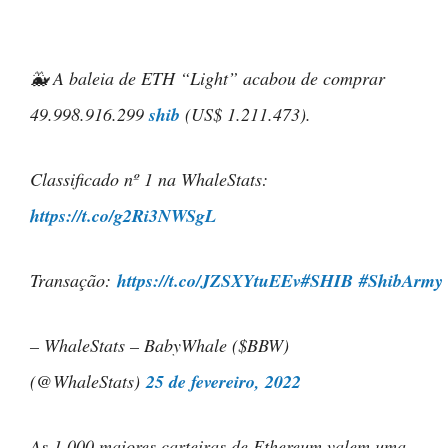
🐳 A baleia de ETH “Light” acabou de comprar
49.998.916.299
shib
(US$ 1.211.473).
Classificado nº 1 na WhaleStats:
https://t.co/g2Ri3NWSgL
Transação:
https://t.co/JZSXYtuEEv
#SHIB
#ShibArmy
– WhaleStats – BabyWhale ($BBW)
(@WhaleStats)
25 de fevereiro, 2022
As 1.000 maiores carteiras de Ethereum valem uma