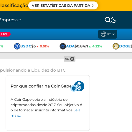
lassificação
VER ESTATÍSTICAS DA PARTIDA
Empresa
PT
LIVE
USDC
$5
ADA
$0.8471
DOGE
$0
▼ 0.01%
▲ 4.22%
AD
mpulsionando a Liquidez do BTC
Por que confiar na CoinGape
A CoinGape cobre a indústria de
criptomoedas desde 2017. Seu objetivo é
o de fornecer insights informativos
Leia
mais…