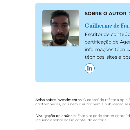
SOBRE O AUTOR
Guilherme de Far
Escritor de conteú
certificação de Ag
informações técnic
técnicos, sites e p
Aviso sobre investimentos:
O conteúdo reflete a opiniã
criptomoedas, pois nem o autor nem a publicação se r
Divulgação do anúncio:
Este site pode conter conteúdo
influência sobre nosso conteúdo editorial.