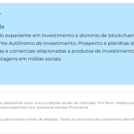
ia
do experiente em investimento e domínio de blockchai
ente Autônomo de Investimento. Prospecto e planilhas d
as e comerciais relacionadas a produtos de investimento
ostagens em mídias sociais.
o pessoal do autor e as condições atuais do mercado. Por favor, realize su
esponsabilizam por quaisquer perdas financeiras.
 patrocinado e links de afiliados. Todos os anúncios são claramente identi