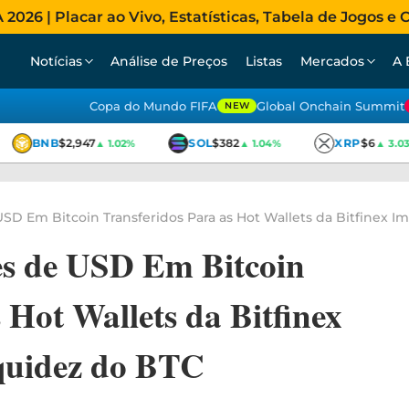
026 | Placar ao Vivo, Estatísticas, Tabela de Jogos e C
Notícias
Análise de Preços
Listas
Mercados
A 
Copa do Mundo FIFA
Global Onchain Summit
NEW
BNB
$2,947
SOL
$382
XRP
$6
▲ 1.02%
▲ 1.04%
▲ 3.03%
USD Em Bitcoin Transferidos Para as Hot Wallets da Bitfinex I
es de USD Em Bitcoin
 Hot Wallets da Bitfinex
quidez do BTC