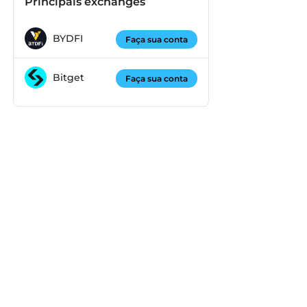
Principais exchanges
BYDFI
Faça sua conta
Bitget
Faça sua conta