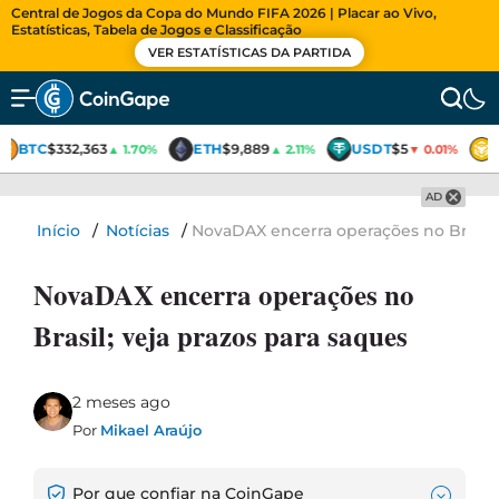
Central de Jogos da Copa do Mundo FIFA 2026 | Placar ao Vivo,
Estatísticas, Tabela de Jogos e Classificação
VER ESTATÍSTICAS DA PARTIDA
BTC
$332,363
ETH
$9,889
USDT
$5
▲ 1.70%
▲ 2.11%
▼ 0.01%
AD
Início
/
Notícias
/
NovaDAX encerra operações no Brasil; 
NovaDAX encerra operações no
Brasil; veja prazos para saques
2 meses ago
Por
Mikael Araújo
Por que confiar na CoinGape