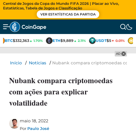
Central de Jogos da Copa do Mundo FIFA 2026 | Placar ao Vivo,
Estatísticas, Tabela de Jogos e Classificação
VER ESTATÍSTICAS DA PARTIDA
BTC
$332,363
ETH
$9,889
USDT
$5
▲ 1.70%
▲ 2.11%
▼ 0.01%
AD
Início
/
Notícias
/
Nubank compara criptomoedas com açõ
Nubank compara criptomoedas
com ações para explicar
volatilidade
maio 18, 2022
Por
Paulo José