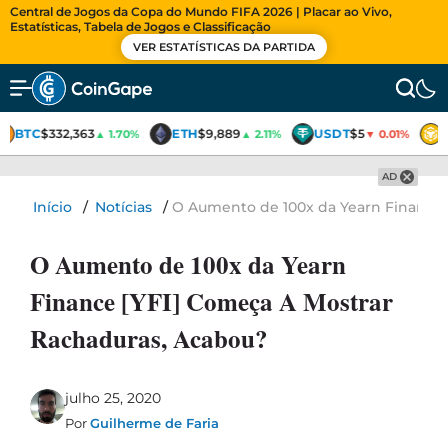
Central de Jogos da Copa do Mundo FIFA 2026 | Placar ao Vivo,
Estatísticas, Tabela de Jogos e Classificação
VER ESTATÍSTICAS DA PARTIDA
BTC
$332,363
ETH
$9,889
USDT
$5
▲ 1.70%
▲ 2.11%
▼ 0.01%
AD
Início
/
Notícias
/
O Aumento de 100x da Yearn Finance 
O Aumento de 100x da Yearn
Finance [YFI] Começa A Mostrar
Rachaduras, Acabou?
julho 25, 2020
Por
Guilherme de Faria