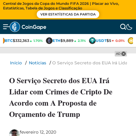
Central de Jogos da Copa do Mundo FIFA 2026 | Placar ao Vivo,
Estatísticas, Tabela de Jogos e Classificação
VER ESTATÍSTICAS DA PARTIDA
BTC
$332,363
ETH
$9,889
USDT
$5
▲ 1.70%
▲ 2.11%
▼ 0.01%
AD
Início
/
Notícias
/
O Serviço Secreto dos EUA Irá Lidar
O Serviço Secreto dos EUA Irá
Lidar com Crimes de Cripto De
Acordo com A Proposta de
Orçamento de Trump
fevereiro 12, 2020