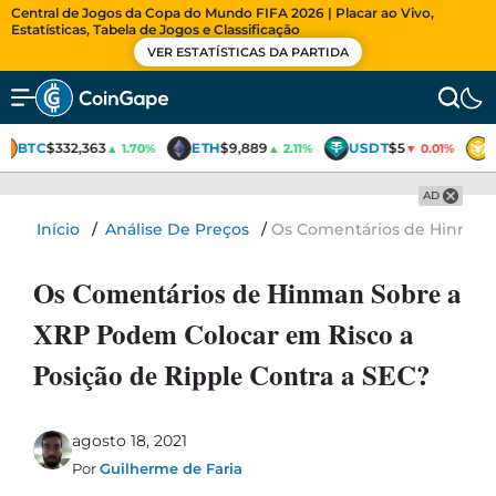
Central de Jogos da Copa do Mundo FIFA 2026 | Placar ao Vivo,
Estatísticas, Tabela de Jogos e Classificação
VER ESTATÍSTICAS DA PARTIDA
BTC
$332,363
ETH
$9,889
USDT
$5
▲ 1.70%
▲ 2.11%
▼ 0.01%
AD
Início
/
Análise De Preços
/
Os Comentários de Hinman 
Os Comentários de Hinman Sobre a
XRP Podem Colocar em Risco a
Posição de Ripple Contra a SEC?
agosto 18, 2021
Por
Guilherme de Faria