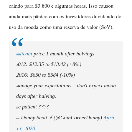
caindo para $3.800 e algumas horas. Isso causou
ainda mais pânico com os investidores duvidando do
uso da moeda como uma reserva de valor (SoV).
itcoin
price 1 month after halvings
#B
012: $12.35 to $13.42 (+8%)
2
2016: $650 to $584 (-10%)
anage your expectations – don't expect moon
M
days after halving.
e patient ????
B
April
Danny Scott ⚡ (@CoinCornerDanny)
—
13, 2020