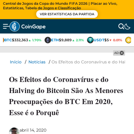
Central de Jogos da Copa do Mundo FIFA 2026 | Placar ao Vivo,
Estatísticas, Tabela de Jogos e Classificação
VER ESTATÍSTICAS DA PARTIDA
BTC
$332,363
ETH
$9,889
USDT
$5
▲ 1.70%
▲ 2.11%
▼ 0.01%
AD
Início
/
Notícias
/
Os Efeitos do Coronavírus e do Halvi
Os Efeitos do Coronavírus e do
Halving do Bitcoin São As Menores
Preocupações do BTC Em 2020,
Esse é o Porquê
abril 14, 2020