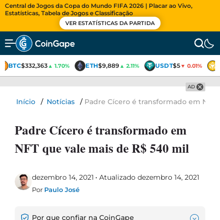
Central de Jogos da Copa do Mundo FIFA 2026 | Placar ao Vivo,
Estatísticas, Tabela de Jogos e Classificação
VER ESTATÍSTICAS DA PARTIDA
BTC
$332,363
ETH
$9,889
USDT
$5
▲ 1.70%
▲ 2.11%
▼ 0.01%
AD
Início
/
Notícias
/
Padre Cícero é transformado em NFT q
Padre Cícero é transformado em
NFT que vale mais de R$ 540 mil
dezembro 14, 2021
Atualizado dezembro 14, 2021
Por
Paulo José
Por que confiar na CoinGape